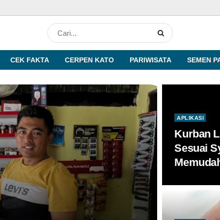
CEK FAKTA
CERPEN KATO
PARIWISATA
SEMEN P
APLIKASI
Kurban L
Sesuai Sy
Memuda