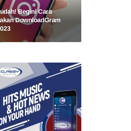
udah! Begini Cara
akan DownloadGram
2023