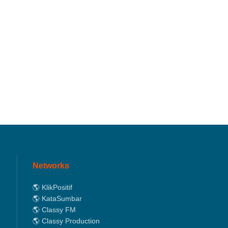
Networks
🌎 KlikPositif
🌎 KataSumbar
🌎 Classy FM
🌎 Classy Production