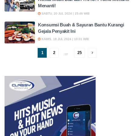
Menanti!
SABTU, 20 JUL 2024 | 15:46 WIB
Konsumsi Buah & Sayuran Bantu Kurangi
Gejala Penyakit Ini
KAMIS, 18 JUL 2024 | 10:01 WIB
1
2
…
25