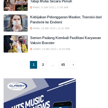
Tatap Muka Secara Penuh
RABU, 8 JUN 2022 | 17:45 WIB
Kebijakan Pelonggaran Masker, Transisi dari
Pandemi ke Endemi
RABU, 18 MEI 2022 | 11:01 WIB
Semen Padang Kembali Fasilitasi Karyawan
Vaksin Booster
JUMAT, 13 MEI 2022 | 10:26 WIB
1
2
…
65