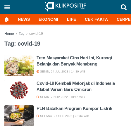
🏠
NEWS
EKONOMI
LIFE
CEK FAKTA
CERPE
Home
Tag
covid-19
Tag:
covid-19
Tren Masyarakat Cina Hari Ini, Kurangi
Belanja dan Banyak Menabung
SENIN, 24 JUL 2023 | 14:39 WIB
Covid-19 Kembali Melonjak di Indonesia
Akibat Varian Baru Omicron
SENIN, 7 NOV 2022 | 10:16 WIB
PLN Batalkan Program Kompor Listrik
SELASA, 27 SEP 2022 | 23:34 WIB