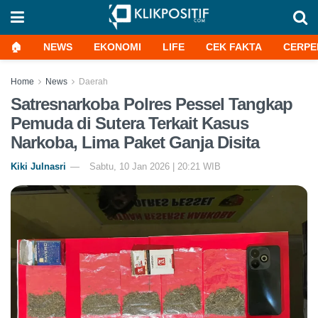
🏠
NEWS
EKONOMI
LIFE
CEK FAKTA
CERPE
Home
News
Daerah
Satresnarkoba Polres Pessel Tangkap
Pemuda di Sutera Terkait Kasus
Narkoba, Lima Paket Ganja Disita
Kiki Julnasri
Sabtu, 10 Jan 2026 | 20:21 WIB