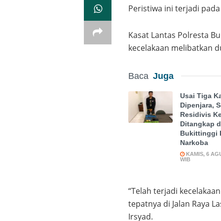
Peristiwa ini terjadi pad
Kasat Lantas Polresta B
kecelakaan melibatkan du
Baca
Juga
Usai Tiga Ka
Dipenjara, 
Residivis K
Ditangkap d
Bukittinggi
Narkoba
KAMIS, 6 AGU 
WIB
“Telah terjadi kecelakaan
tepatnya di Jalan Raya 
Irsyad.