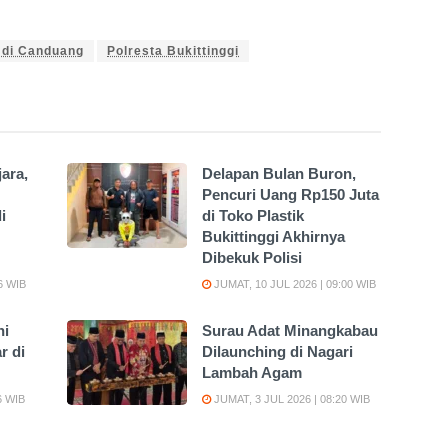
 di Canduang
Polresta Bukittinggi
jara,
Delapan Bulan Buron,
Pencuri Uang Rp150 Juta
i
di Toko Plastik
Bukittinggi Akhirnya
Dibekuk Polisi
6 WIB
JUMAT, 10 JUL 2026 | 09:00 WIB
ni
Surau Adat Minangkabau
r di
Dilaunching di Nagari
Lambah Agam
6 WIB
JUMAT, 3 JUL 2026 | 08:20 WIB