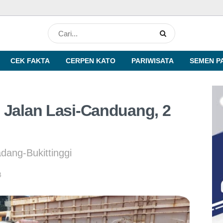
CEK FAKTA
CERPEN KATO
PARIWISATA
SEMEN P
 Jalan Lasi-Canduang, 2
adang-Bukittinggi
B