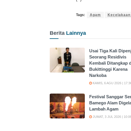
Tags:
Agam
Kecelakaan
Berita
Lainnya
Usai Tiga Kali Dipen
Seorang Residivis
Kembali Ditangkap d
Bukittinggi Karena
Narkoba
KAMIS, 6 AGU 2026 | 17:3
Festival Sanggar Se
Bamego Alam Digela
Lambah Agam
JUMAT, 3 JUL 2026 | 10:0