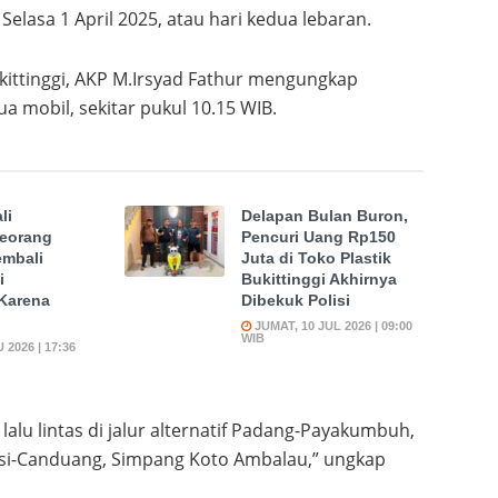
a Selasa 1 April 2025, atau hari kedua lebaran.
ukittinggi, AKP M.Irsyad Fathur mengungkap
a mobil, sekitar pukul 10.15 WIB.
li
Delapan Bulan Buron,
Seorang
Pencuri Uang Rp150
embali
Juta di Toko Plastik
i
Bukittinggi Akhirnya
 Karena
Dibekuk Polisi
JUMAT, 10 JUL 2026 | 09:00
WIB
2026 | 17:36
 lalu lintas di jalur alternatif Padang-Payakumbuh,
Lasi-Canduang, Simpang Koto Ambalau,” ungkap