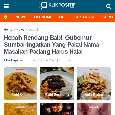
🏠
NEWS
EKONOMI
LIFE
CEK FAKTA
CERPE
Home
News
Daerah
Heboh Rendang Babi, Gubernur
Sumbar Ingatkan Yang Pakai Nama
Masakan Padang Harus Halal
Eko Fajri
Jumat, 10 Jun 2022 | 14:53 WIB