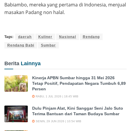
Babiambo, mereka yang pertama di Indonesia, menjual
masakan Padang non halal.
Tags:
daerah
Kuliner
Nasional
Rendang
Rendang Babi
Sumbar
Berita
Lainnya
Kinerja APBN Sumbar hingga 31 Mei 2026
Tetap Positif, Pendapatan Negara Tumbuh 6,89
Persen
RABU, 1 JUL 2026 | 18:45 WIB
Dulu Pinjam Alat, Kini Sanggar Seni Jalo Suto
Terima Bantuan dari Taman Budaya Sumbar
SENIN, 29 JUN 2026 | 10:54 WIB