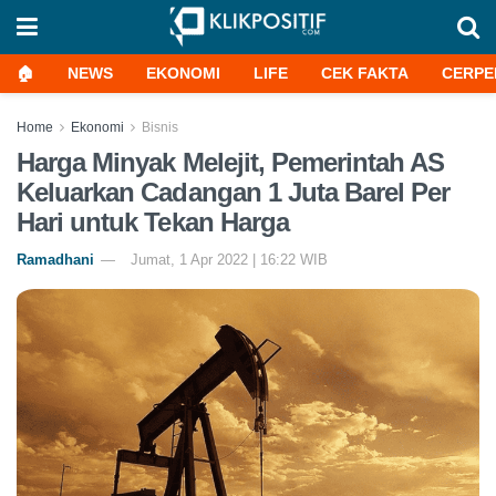
🏠
NEWS
EKONOMI
LIFE
CEK FAKTA
CERPE
Home
Ekonomi
Bisnis
Harga Minyak Melejit, Pemerintah AS
Keluarkan Cadangan 1 Juta Barel Per
Hari untuk Tekan Harga
Ramadhani
Jumat, 1 Apr 2022 | 16:22 WIB