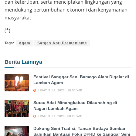
dan ketertiban, serta menciptakan lingkungan yang
mendukung pertumbuhan ekonomi dan kenyamanan
masyarakat.
(*)
Tags:
Agam
Satgas Anti Premanisme
Berita
Lainnya
Festival Sanggar Seni Bamego Alam Digelar di
Lambah Agam
JUMAT, 3 JUL 2026 | 10:06 WIB
Surau Adat Minangkabau Dilaunching di
Nagari Lambah Agam
JUMAT, 3 JUL 2026 | 08:20 WIB
Dukung Seni Tradisi, Taman Budaya Sumbar
Salurkan Bantuan Pokir DPRD ke Sanggar Seni