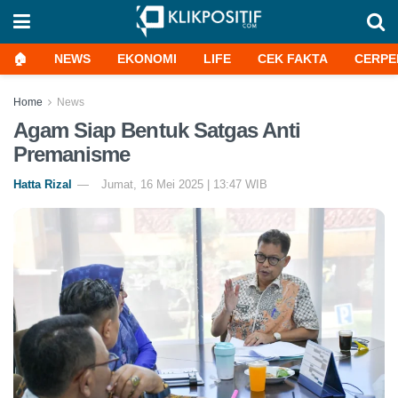
🏠
NEWS
EKONOMI
LIFE
CEK FAKTA
CERPE
Home
News
Agam Siap Bentuk Satgas Anti
Premanisme
Hatta Rizal
Jumat, 16 Mei 2025 | 13:47 WIB