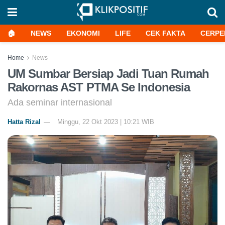
🏠
NEWS
EKONOMI
LIFE
CEK FAKTA
CERPE
Home
News
UM Sumbar Bersiap Jadi Tuan Rumah
Rakornas AST PTMA Se Indonesia
Ada seminar internasional
Hatta Rizal
Minggu, 22 Okt 2023 | 10:21 WIB