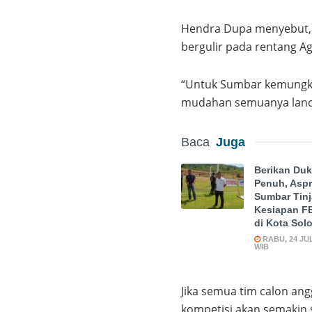
Hendra Dupa menyebut, b
bergulir pada rentang A
“Untuk Sumbar kemungki
mudahan semuanya lanca
Baca
Juga
Berikan Du
Penuh, Aspr
Sumbar Tin
Kesiapan F
di Kota Sol
RABU, 24 JUL 
WIB
Jika semua tim calon ang
kompetisi akan semakin 