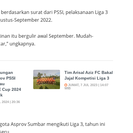
erdasarkan surat dari PSSI, pelaksanaan Liga 3
gustus-September 2022.
nan itu bergulir awal September. Mudah-
r,” ungkapnya.
kungan
Tim Arisal Aziz FC Bakal
ov PSSI
Jajal Kompetisi Liga 3
jau
JUMAT, 7 JUL 2023 | 14:07
WIB
E Cup 2024
ok
2024 | 20:36
gota Asprov Sumbar mengikuti Liga 3, tahun ini
seru.