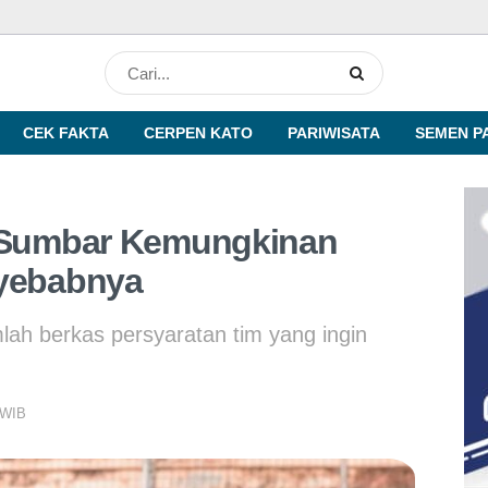
CEK FAKTA
CERPEN KATO
PARIWISATA
SEMEN P
3 Sumbar Kemungkinan
nyebabnya
lah berkas persyaratan tim yang ingin
 WIB