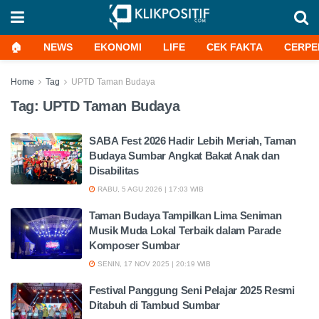
🏠
NEWS
EKONOMI
LIFE
CEK FAKTA
CERPE
Home
Tag
UPTD Taman Budaya
Tag:
UPTD Taman Budaya
SABA Fest 2026 Hadir Lebih Meriah, Taman
Budaya Sumbar Angkat Bakat Anak dan
Disabilitas
RABU, 5 AGU 2026 | 17:03 WIB
Taman Budaya Tampilkan Lima Seniman
Musik Muda Lokal Terbaik dalam Parade
Komposer Sumbar
SENIN, 17 NOV 2025 | 20:19 WIB
Festival Panggung Seni Pelajar 2025 Resmi
Ditabuh di Tambud Sumbar