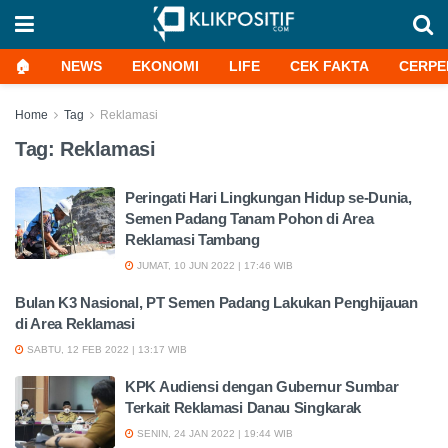
🏠
NEWS
EKONOMI
LIFE
CEK FAKTA
CERPE
Home
Tag
Reklamasi
Tag:
Reklamasi
Peringati Hari Lingkungan Hidup se-Dunia,
Semen Padang Tanam Pohon di Area
Reklamasi Tambang
JUMAT, 10 JUN 2022 | 17:46 WIB
Bulan K3 Nasional, PT Semen Padang Lakukan Penghijauan
di Area Reklamasi
SABTU, 12 FEB 2022 | 13:17 WIB
KPK Audiensi dengan Gubernur Sumbar
Terkait Reklamasi Danau Singkarak
SENIN, 24 JAN 2022 | 19:44 WIB