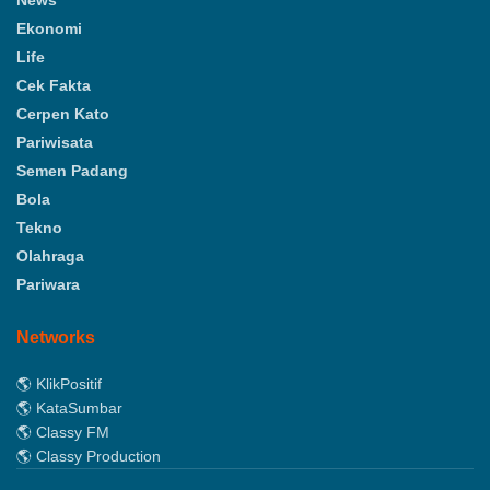
News
Ekonomi
Life
Cek Fakta
Cerpen Kato
Pariwisata
Semen Padang
Bola
Tekno
Olahraga
Pariwara
Networks
🌎 KlikPositif
🌎 KataSumbar
🌎 Classy FM
🌎 Classy Production