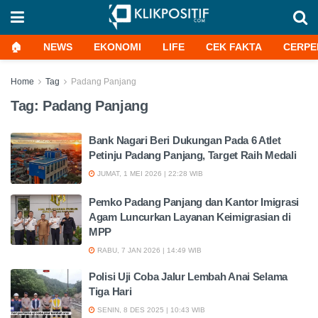
🏠
NEWS
EKONOMI
LIFE
CEK FAKTA
CERPE
Home
Tag
Padang Panjang
Tag:
Padang Panjang
Bank Nagari Beri Dukungan Pada 6 Atlet
Petinju Padang Panjang, Target Raih Medali
JUMAT, 1 MEI 2026 | 22:28 WIB
Pemko Padang Panjang dan Kantor Imigrasi
Agam Luncurkan Layanan Keimigrasian di
MPP
RABU, 7 JAN 2026 | 14:49 WIB
Polisi Uji Coba Jalur Lembah Anai Selama
Tiga Hari
SENIN, 8 DES 2025 | 10:43 WIB