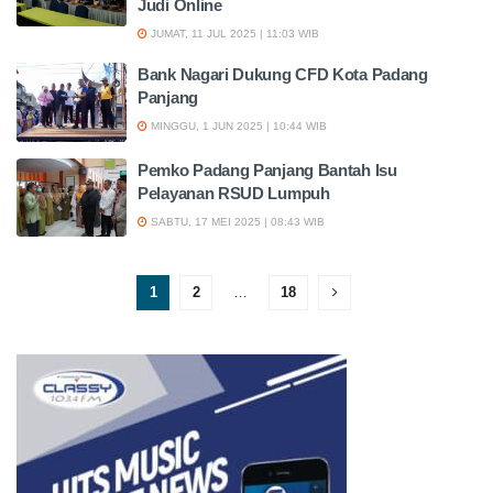
Judi Online
JUMAT, 11 JUL 2025 | 11:03 WIB
Bank Nagari Dukung CFD Kota Padang
Panjang
MINGGU, 1 JUN 2025 | 10:44 WIB
Pemko Padang Panjang Bantah Isu
Pelayanan RSUD Lumpuh
SABTU, 17 MEI 2025 | 08:43 WIB
1
2
…
18