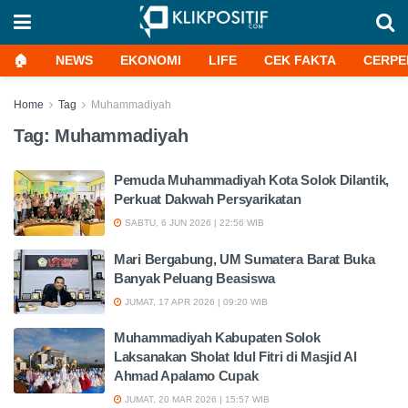
🏠
NEWS
EKONOMI
LIFE
CEK FAKTA
CERPE
Home
Tag
Muhammadiyah
Tag:
Muhammadiyah
Pemuda Muhammadiyah Kota Solok Dilantik,
Perkuat Dakwah Persyarikatan
SABTU, 6 JUN 2026 | 22:56 WIB
Mari Bergabung, UM Sumatera Barat Buka
Banyak Peluang Beasiswa
JUMAT, 17 APR 2026 | 09:20 WIB
Muhammadiyah Kabupaten Solok
Laksanakan Sholat Idul Fitri di Masjid Al
Ahmad Apalamo Cupak
JUMAT, 20 MAR 2026 | 15:57 WIB