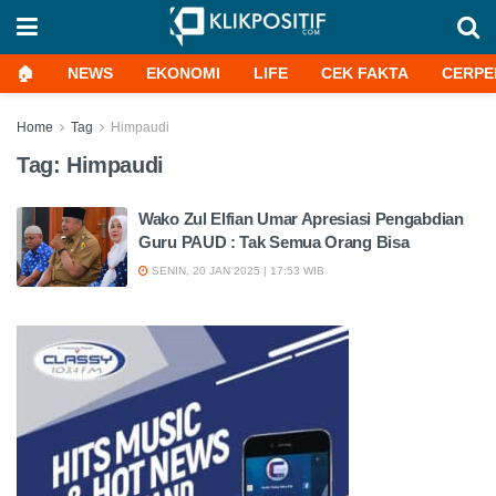
🏠
NEWS
EKONOMI
LIFE
CEK FAKTA
CERPE
Home
Tag
Himpaudi
Tag:
Himpaudi
Wako Zul Elfian Umar Apresiasi Pengabdian
Guru PAUD : Tak Semua Orang Bisa
SENIN, 20 JAN 2025 | 17:53 WIB