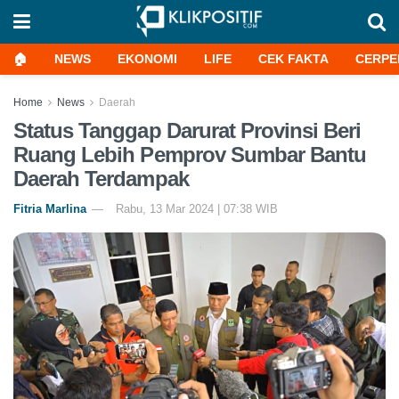
🏠
NEWS
EKONOMI
LIFE
CEK FAKTA
CERPE
Home
News
Daerah
Status Tanggap Darurat Provinsi Beri
Ruang Lebih Pemprov Sumbar Bantu
Daerah Terdampak
Fitria Marlina
Rabu, 13 Mar 2024 | 07:38 WIB