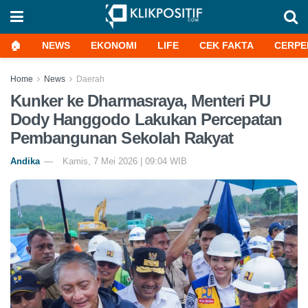
🏠
NEWS
EKONOMI
LIFE
CEK FAKTA
CERPE
Home
News
Daerah
Kunker ke Dharmasraya, Menteri PU
Dody Hanggodo Lakukan Percepatan
Pembangunan Sekolah Rakyat
Andika
Kamis, 7 Mei 2026 | 09:04 WIB