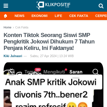
🏠
NEWS
EKONOMI
LIFE
CEK FAKTA
CERPE
Home
Cek Fakta
Konten Tiktok Seorang Siswi SMP
Pengkritik Jokowi Dihukum 7 Tahun
Penjara Keliru, Ini Faktanya!
Kiki Julnasri
Sabtu, 27 Apr 2024 | 13:24 WIB