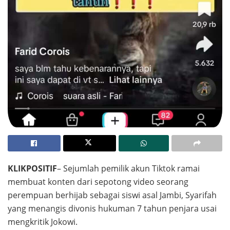
KLIKPOSITIF
– Sejumlah pemilik akun Tiktok ramai
membuat konten dari sepotong video seorang
perempuan berhijab sebagai siswi asal Jambi, Syarifah
yang menangis divonis hukuman 7 tahun penjara usai
mengkritik Jokowi.