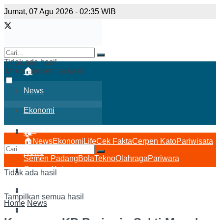
Jumat, 07 Agu 2026 - 02:35 WIB
Tidak ada hasil
Tampilkan semua hasil
🏠
News
Ekonomi
Life
🏠
🏠
News
Ekonomi
Life
Cek Fakta
Cerpen Kato
Pariwisata
Cek Fakta
News
Semen Padang
Bola
Tekno
Olahraga
Pariwara
Cerpen Kato
Ekonomi
Tidak ada hasil
Pariwisata
Life
Tampilkan semua hasil
Home
News
Semen Padang
Cek Fakta