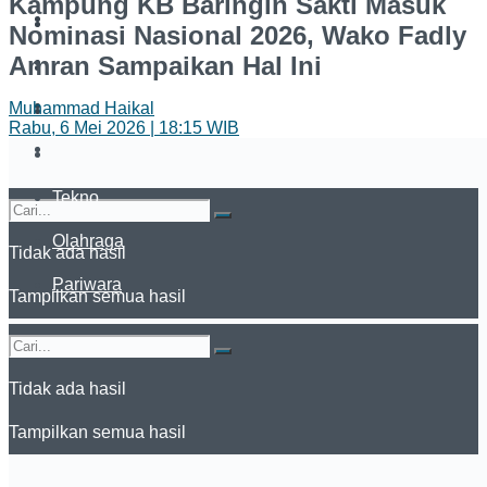
Kampung KB Baringin Sakti Masuk
Bola
Cerpen Kato
Nominasi Nasional 2026, Wako Fadly
Amran Sampaikan Hal Ini
Tekno
Pariwisata
Olahraga
Muhammad Haikal
Semen Padang
Rabu, 6 Mei 2026 | 18:15 WIB
Pariwara
Bola
Tekno
Olahraga
Tidak ada hasil
Pariwara
Tampilkan semua hasil
Tidak ada hasil
Tampilkan semua hasil