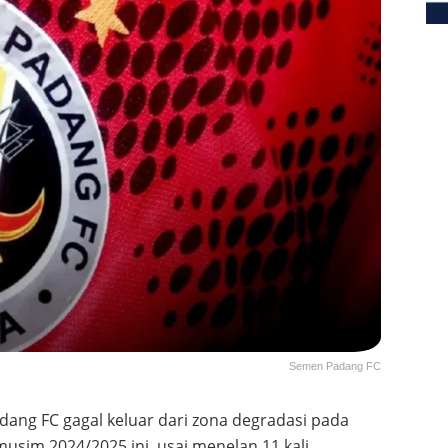
Semen Padang FC
ang FC gagal keluar dari zona degradasi pada
usim 2024/2025 ini, usai menelan 11 kali