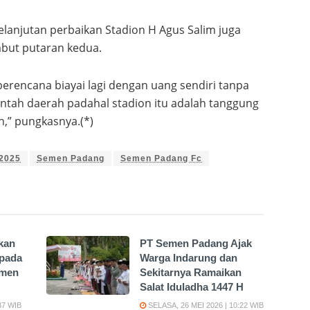
lanjutan perbaikan Stadion H Agus Salim juga
but putaran kedua.
 berencana biayai lagi dengan uang sendiri tanpa
ntah daerah padahal stadion itu adalah tanggung
,” pungkasnya.(*)
/2025
Semen Padang
Semen Padang Fc
kan
PT Semen Padang Ajak
 pada
Warga Indarung dan
emen
Sekitarnya Ramaikan
Salat Iduladha 1447 H
37 WIB
SELASA, 26 MEI 2026 | 10:22 WIB