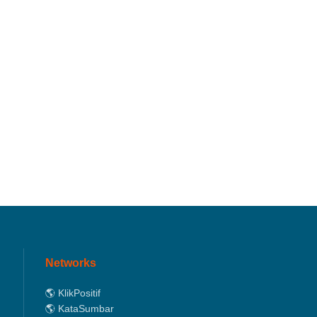
Networks
🌎 KlikPositif
🌎 KataSumbar