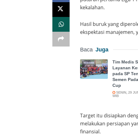
kekalahan.
Hasil buruk yang diperol
ekspektasi manajemen, ya
Baca
Juga
Tim Medis S
Layanan Ke
pada SP Ten
Semen Pada
Cup
SENIN, 29 JUN
WIB
Target itu disiapkan de
melakukan persiapan yan
finansial.