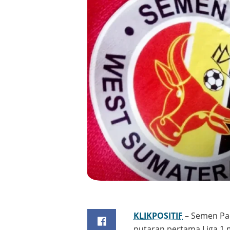
KLIKPOSITIF
– Semen Pad
putaran pertama Liga 1 m