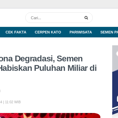
CEK FAKTA
CERPEN KATO
PARIWISATA
SEMEN P
Zona Degradasi, Semen
biskan Puluhan Miliar di
n
4 | 11:02 WIB