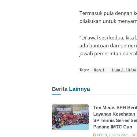
Termasuk pula dengan ke
dilakukan untuk menyam
“Di awal sesi kedua, kita
ada bantuan dari pemeri
jawab pemerintah daerah
Tags:
liga 1
Liga 1 2024
Berita
Lainnya
Tim Medis SPH Beri
Layanan Kesehatan
SP Tennis Series S
Padang IMTC Cup
SENIN, 29 JUN 2026 | 10: