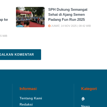
,
SPH Dukung Semangat
Sehat di Ajang Semen
p ke
Padang Fun Run 2025
JUMAT, 14 NOV 2025 | 08:42 WIB
45 WIB
GALKAN KOMENTAR
Informasi
Kategori
Tentang Kami
🏠
Redaksi
News