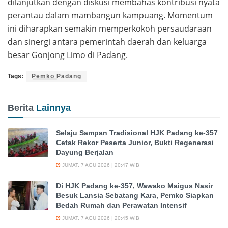
dilanjutkan dengan diskusi membahas kontribusi nyata
perantau dalam mambangun kampuang. Momentum
ini diharapkan semakin memperkokoh persaudaraan
dan sinergi antara pemerintah daerah dan keluarga
besar Gonjong Limo di Padang.
Tags:
Pemko Padang
Berita
Lainnya
Selaju Sampan Tradisional HJK Padang ke-357
Cetak Rekor Peserta Junior, Bukti Regenerasi
Dayung Berjalan
JUMAT, 7 AGU 2026 | 20:47 WIB
Di HJK Padang ke-357, Wawako Maigus Nasir
Besuk Lansia Sebatang Kara, Pemko Siapkan
Bedah Rumah dan Perawatan Intensif
JUMAT, 7 AGU 2026 | 20:45 WIB