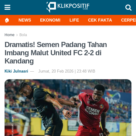
🏠
NEWS
EKONOMI
LIFE
CEK FAKTA
CERPE
Home
Bola
Dramatis! Semen Padang Tahan
Imbang Malut United FC 2-2 di
Kandang
Kiki Julnasri
Jumat, 20 Feb 2026 | 23:48 WIB