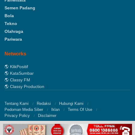
Semen Padang
Bola
Tekno
Olahraga
Pariwara
Networks
🌎 KlikPositif
🌎 KataSumbar
🌎 Classy FM
🌎 Classy Production
Tentang Kami
Redaksi
Hubungi Kami
Pedoman Media Siber
Iklan
Terms Of Use
Privacy Policy
Disclaimer
© 2022
Klikpositif
- Media Generasi Positif by
Classy Corp
.