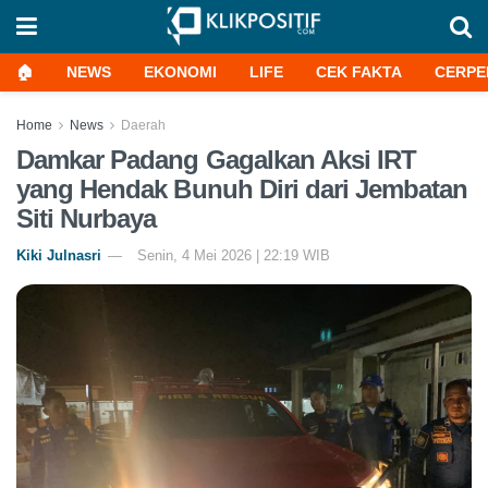
🏠
NEWS
EKONOMI
LIFE
CEK FAKTA
CERPE
Home
News
Daerah
Damkar Padang Gagalkan Aksi IRT
yang Hendak Bunuh Diri dari Jembatan
Siti Nurbaya
Kiki Julnasri
Senin, 4 Mei 2026 | 22:19 WIB