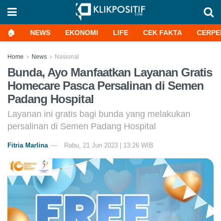
🏠
NEWS
EKONOMI
LIFE
CEK FAKTA
CERPE
Home
News
Nasional
Bunda, Ayo Manfaatkan Layanan Gratis
Homecare Pasca Persalinan di Semen
Padang Hospital
Layanan ini gratis bagi bunda yang melakukan
persalinan di Semen Padang Hospital
Fitria Marlina
Rabu, 21 Jun 2023 | 13:26 WIB