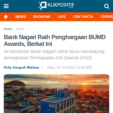
🏠
NEWS
EKONOMI
LIFE
CEK FAKTA
CERPE
Home
News
Bank Nagari Raih Penghargaan BUMD
Awards, Berkat Ini
Ini komitmen Bank Nagari untuk terus mendukung
peningkatan Pendapatan Asli Daerah (PAD)
Ocky Anugrah Mahesa
Rabu, 30 Jul 2025 | 22:45 WIB