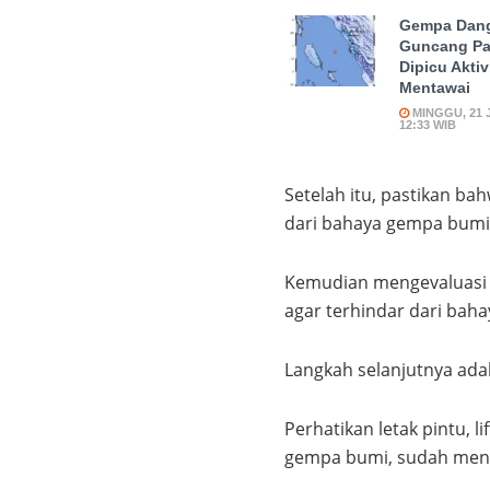
Gempa Dang
Guncang Pa
Dipicu Aktiv
Mentawai
MINGGU, 21 J
12:33 WIB
Setelah itu, pastikan ba
dari bahaya gempa bumi, s
Kemudian mengevaluasi 
agar terhindar dari bah
Langkah selanjutnya ada
Perhatikan letak pintu, li
gempa bumi, sudah meng