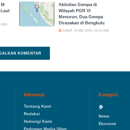
 M
Aktivitas Gempa di
 Laut
Wilayah PGR VI
Menurun, Dua Gempa
Dirasakan di Bengkulu
5 WIB
JUMAT, 29 MEI 2026 | 13:41 WIB
GALKAN KOMENTAR
Informasi
Kategori
Tentang Kami
🏠
Redaksi
News
Hubungi Kami
Ekonomi
Pedoman Media Siber