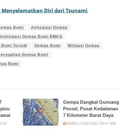
a Menyelamatkan Diri dari Tsunami
 Gempa Bumi
Antisipasi Gempa
Antisipasi Gempa Bumi BMKG
 Bumi Terjadi
Gempa Bumi
Mitigasi Gempa
encegahan Gempa Bumi
mpa Bumi
7
Gempa Dangkal Guncang
picu
Pessel, Pusat Kedalaman
tawai
7 Kilometer Barat Daya
2:33
KAMIS, 4 JUN 2026 | 09:47 WIB