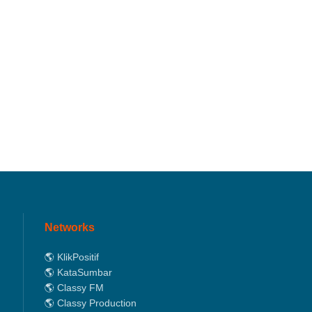
Networks
🌎 KlikPositif
🌎 KataSumbar
🌎 Classy FM
🌎 Classy Production