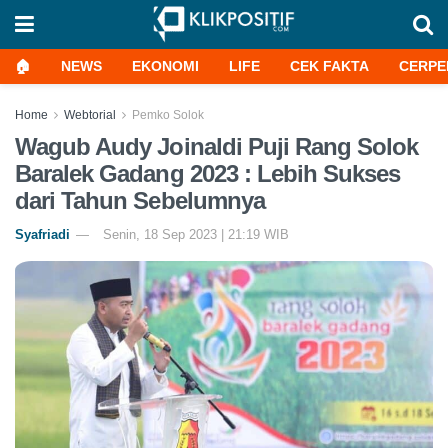
🏠
NEWS
EKONOMI
LIFE
CEK FAKTA
CERPE
Home
Webtorial
Pemko Solok
Wagub Audy Joinaldi Puji Rang Solok
Baralek Gadang 2023 : Lebih Sukses
dari Tahun Sebelumnya
Syafriadi
Senin, 18 Sep 2023 | 21:19 WIB