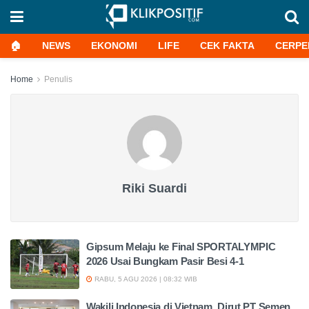
🏠
NEWS
EKONOMI
LIFE
CEK FAKTA
CERPE
Home
Penulis
Riki Suardi
Gipsum Melaju ke Final SPORTALYMPIC
2026 Usai Bungkam Pasir Besi 4-1
RABU, 5 AGU 2026 | 08:32 WIB
Wakili Indonesia di Vietnam, Dirut PT Semen