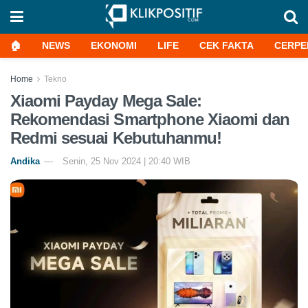
🏠
NEWS
EKONOMI
LIFE
CEK FAKTA
CERPE
Home
Tekno
Xiaomi Payday Mega Sale:
Rekomendasi Smartphone Xiaomi dan
Redmi sesuai Kebutuhanmu!
Andika
Senin, 25 Nov 2024 | 20:40 WIB