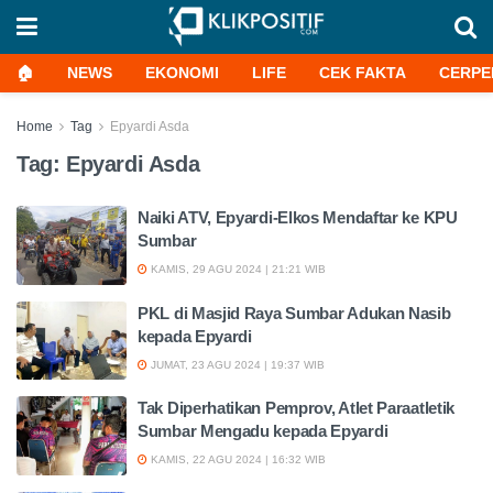
🏠
NEWS
EKONOMI
LIFE
CEK FAKTA
CERPE
Home
Tag
Epyardi Asda
Tag:
Epyardi Asda
Naiki ATV, Epyardi-Elkos Mendaftar ke KPU
Sumbar
KAMIS, 29 AGU 2024 | 21:21 WIB
PKL di Masjid Raya Sumbar Adukan Nasib
kepada Epyardi
JUMAT, 23 AGU 2024 | 19:37 WIB
Tak Diperhatikan Pemprov, Atlet Paraatletik
Sumbar Mengadu kepada Epyardi
KAMIS, 22 AGU 2024 | 16:32 WIB