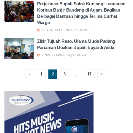
Perjalanan Bupati Solok Kunjungi Langsung
Korban Banjir Bandang di Agam, Bagikan
Berbagai Bantuan hingga Terima Curhat
Warga
SELASA, 14 MEI 2024 | 19:40 WIB
Zikir Tujuah Raso, Ulama Muda Padang
Pariaman Doakan Bupati Epyardi Asda
SENIN, 29 APR 2024 | 15:46 WIB
1
2
3
…
17