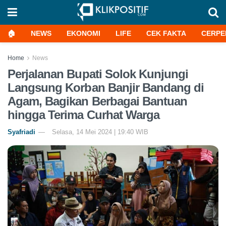
🏠
NEWS
EKONOMI
LIFE
CEK FAKTA
CERPE
Home
News
Perjalanan Bupati Solok Kunjungi
Langsung Korban Banjir Bandang di
Agam, Bagikan Berbagai Bantuan
hingga Terima Curhat Warga
Syafriadi
Selasa, 14 Mei 2024 | 19:40 WIB