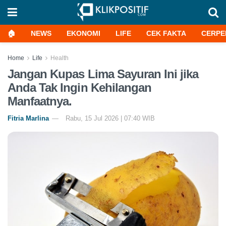
🏠
NEWS
EKONOMI
LIFE
CEK FAKTA
CERPE
Home
Life
Health
Jangan Kupas Lima Sayuran Ini jika
Anda Tak Ingin Kehilangan
Manfaatnya.
Fitria Marlina
Rabu, 15 Jul 2026 | 07:40 WIB