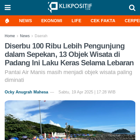
🏠
NEWS
EKONOMI
LIFE
CEK FAKTA
CERPE
Home
News
Daerah
Diserbu 100 Ribu Lebih Pengunjung
dalam Sepekan, 13 Objek Wisata di
Padang Ini Laku Keras Selama Lebaran
Pantai Air Manis masih menjadi objek wisata paling
diminati
Ocky Anugrah Mahesa
Sabtu, 19 Apr 2025 | 17:28 WIB