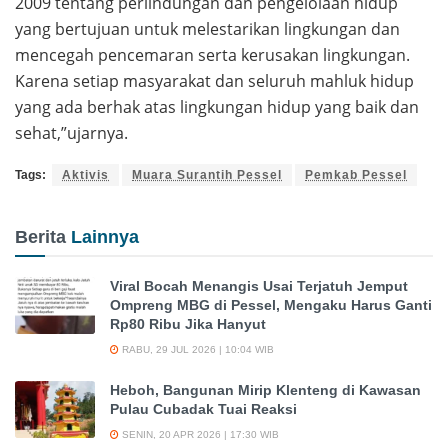
2009 tentang perlindungan dan pengelolaan hidup
yang bertujuan untuk melestarikan lingkungan dan
mencegah pencemaran serta kerusakan lingkungan.
Karena setiap masyarakat dan seluruh mahluk hidup
yang ada berhak atas lingkungan hidup yang baik dan
sehat,”ujarnya.
Tags:
Aktivis
Muara Surantih Pessel
Pemkab Pessel
Berita
Lainnya
Viral Bocah Menangis Usai Terjatuh Jemput
Ompreng MBG di Pessel, Mengaku Harus Ganti
Rp80 Ribu Jika Hanyut
RABU, 29 JUL 2026 | 10:04 WIB
Heboh, Bangunan Mirip Klenteng di Kawasan
Pulau Cubadak Tuai Reaksi
SENIN, 20 APR 2026 | 17:30 WIB