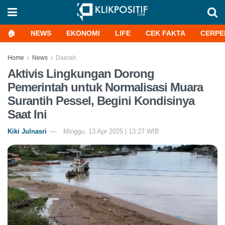
🏠
NEWS
EKONOMI
LIFE
CEK FAKTA
CERPE
Home
News
Daerah
Aktivis Lingkungan Dorong
Pemerintah untuk Normalisasi Muara
Surantih Pessel, Begini Kondisinya
Saat Ini
Kiki Julnasri
Minggu, 13 Apr 2025 | 13:27 WIB